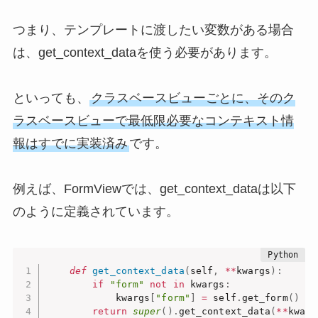
つまり、テンプレートに渡したい変数がある場合
は、get_context_dataを使う必要があります。
といっても、
クラスベースビューごとに、そのク
ラスベースビューで最低限必要なコンテキスト情
報はすでに実装済み
です。
例えば、FormViewでは、get_context_dataは以下
のように定義されています。
def
get_context_data
(
self
,
**
kwargs
)
:
if
"form"
not
in
 kwargs
:
            kwargs
[
"form"
]
=
 self
.
get_form
(
)
return
super
(
)
.
get_context_data
(
**
kwarg