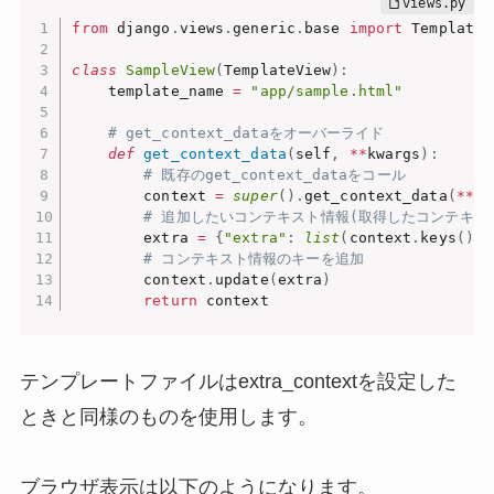
from
 django
.
views
.
generic
.
base 
import
 TemplateVi
class
SampleView
(
TemplateView
)
:
    template_name 
=
"app/sample.html"
# get_context_dataをオーバーライド
def
get_context_data
(
self
,
**
kwargs
)
:
# 既存のget_context_dataをコール
        context 
=
super
(
)
.
get_context_data
(
**
kw
# 追加したいコンテキスト情報(取得したコンテキス
        extra 
=
{
"extra"
:
list
(
context
.
keys
(
)
)
}
# コンテキスト情報のキーを追加
        context
.
update
(
extra
)
return
 context
テンプレートファイルはextra_contextを設定した
ときと同様のものを使用します。
ブラウザ表示は以下のようになります。