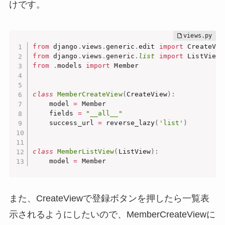
けです。
from
 django
.
views
.
generic
.
edit 
import
from
 django
.
views
.
generic
.
list
import
from
.
models 
import
 Member

class
MemberCreateView
(
CreateView
)
:
    model 
=
 Member

    fields 
=
"__all__"
    success_url 
=
 reverse_lazy
(
'list'
)
class
MemberListView
(
ListView
)
:
    model 
=
 Member
また、CreateViewで登録ボタンを押したら一覧表
示されるようにしたいので、MemberCreateViewに