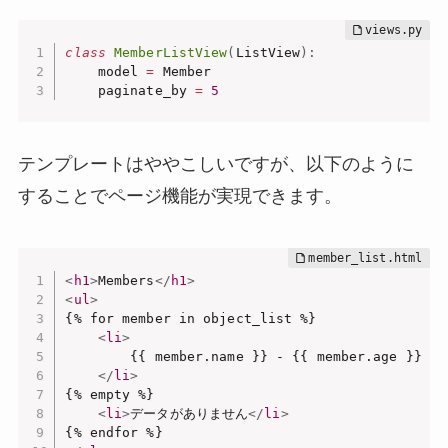
class
MemberListView
(
ListView
)
:
    model 
=
 Member

    paginate_by 
=
5
テンプレートはややこしいですが、以下のように
することでページ機能が実現できます。
<
h1
>
Members
</
h1
>
<
ul
>
{% for member in object_list %}

<
li
>
        {{ member.name }} - {{ member.age }}

</
li
>
{% empty %}

<
li
>
データがありません
</
li
>