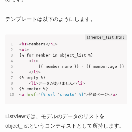
テンプレートは以下のようにします。
<
h1
>
Members
</
h1
>
<
ul
>
{% for member in object_list %}

<
li
>
        {{ member.name }} - {{ member.age }}

</
li
>
{% empty %}

<
li
>
データがありません
</
li
>
<
a
href
=
"
{% url 
'
create
'
 %}
"
>
登録ページ
</
a
>
ListViewでは、モデルのデータのリストを
object_listというコンテキストとして所持します。