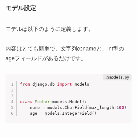
モデル設定
モデルは以下のように定義します。
内容はとても簡単で、文字列のnameと、int型の
ageフィールドがあるだけです。
from
 django
.
db 
import
 models

class
Member
(
models
.
Model
)
:
    name 
=
 models
.
CharField
(
max_length
=
100
)
    age 
=
 models
.
IntegerField
(
)