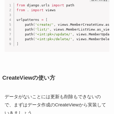
from
 django
.
urls 
import
from
.
import
 views

urlpatterns 
=
[
    path
(
'create/'
,
 views
.
MemberCreateView
.
as_v
    path
(
'list/'
,
 views
.
MemberListView
.
as_view
(
    path
(
'<int:pk>/update/'
,
 views
.
MemberUpdate
    path
(
'<int:pk>/delete/'
,
 views
.
MemberDelete
]
CreateViewの使い方
データがないことには更新も削除もできないの
で、まずはデータ作成のCreateViewから実装して
いきましょう。