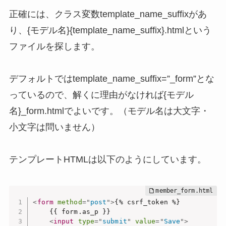
正確には、クラス変数template_name_suffixがあ
り、{モデル名}{template_name_suffix}.htmlという
ファイルを探します。
デフォルトではtemplate_name_suffix=”_form”とな
っているので、解くに理由がなければ{モデル
名}_form.htmlでよいです。（モデル名は大文字・
小文字は問いません）
テンプレートHTMLは以下のようにしています。
<
form
method
=
"
post
"
>
{% csrf_token %}

    {{ form.as_p }}

<
input
type
=
"
submit
"
value
=
"
Save
"
>